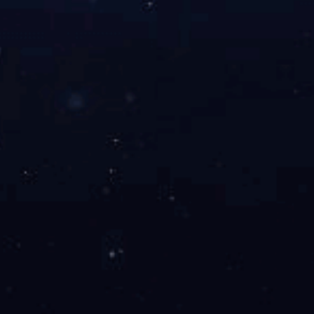
企业简介
企业动态
企业文化
通知公告
资质荣誉
行业动态
研发中心
专题报道
厂房设备
赣公网安备36073502000187
乐鱼网页版登录入口
|
333体育平台登录官网(中国)官方网站
|
ky体育(中国)官方网站
|
开云集团
|
乐鱼登录网页版入口
|
开云网页版
|
leyu乐鱼·官方web站登录入口
|
乐鱼官方
端网站登录入口
|
开云官方网页版
|