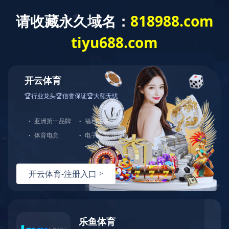
欢迎来到江西金石宝机械设备有限公司网站 !
首页
开云app登录入口
产品中心
案
产品中心
您现所在的位置：
首页
> 案例展示 > 案例展示
钛锆矿工艺